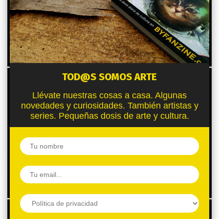
LUISA AZEVEDO
, CREACIONES FANTÁSTICAS
QUE TRIUNFAN EN INSTAGRAM
TOD@S SOMOS ARTE
Llévate nuestras cosas a casa. Algunas
novedades y curiosidades. También artistas y
series. Pequeñas dosis de arte y cultura.
LAS FASCINANTES ESCULTURAS DE
ROBIN
WIGHT