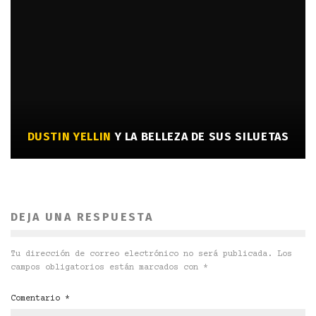
DUSTIN YELLIN
Y LA BELLEZA DE SUS SILUETAS
DEJA UNA RESPUESTA
Tu dirección de correo electrónico no será publicada.
Los
campos obligatorios están marcados con
*
Comentario
*