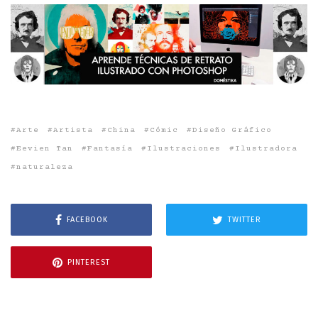
Arte
Artista
China
Cómic
Diseño Gráfico
Eevien Tan
Fantasía
Ilustraciones
Ilustradora
naturaleza
FACEBOOK
TWITTER
PINTEREST