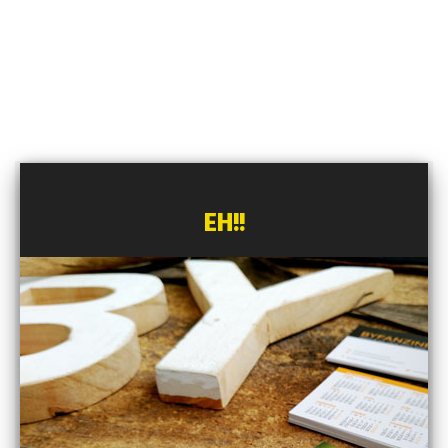
Previous
EH!!
BLACK MIRROR
El futuro ya está aquí, y quizás no nos
guste
Next
LOS PEKENIKES
conquistaron las estrellas hace 50 años.
Hoy conquistan Escandinavia