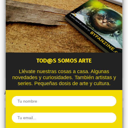
TOD@S SOMOS ARTE
Pati Burgos
Llévate nuestras cosas a casa. Algunas
novedades y curiosidades. También artistas y
series. Pequeñas dosis de arte y cultura.
ARTÍCULOS RELACIONADOS