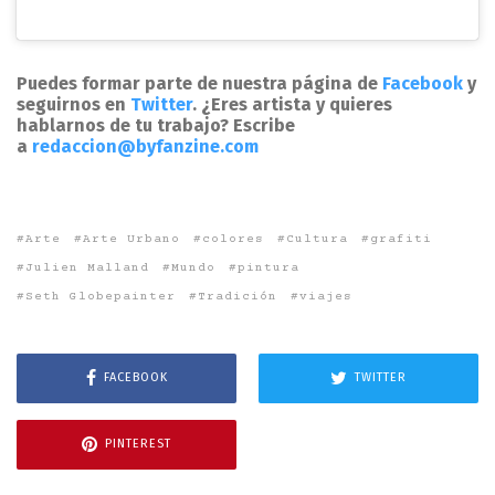
Puedes formar parte de nuestra página de
Facebook
y
seguirnos en
Twitter
.
¿Eres artista y quieres
hablarnos de tu trabajo? Escribe
a
redaccion@byfanzine.com
Arte
Arte Urbano
colores
Cultura
grafiti
Julien Malland
Mundo
pintura
Seth Globepainter
Tradición
viajes
FACEBOOK
TWITTER
PINTEREST