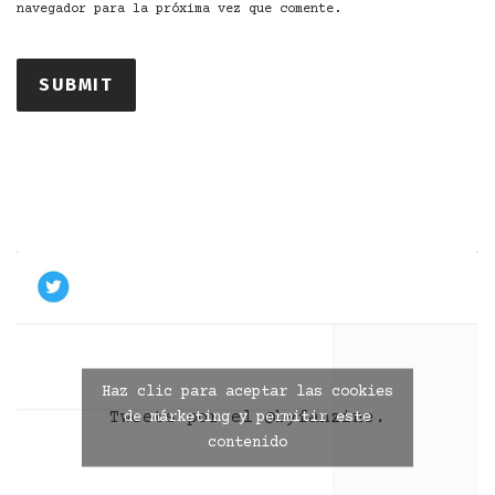
navegador para la próxima vez que comente.
Haz clic para aceptar las cookies
Tweets por el @byfanzine.
de márketing y permitir este
contenido