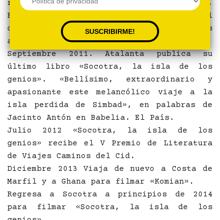
rodaje de «Retorno al país de las almas».
En 2011, tras el circuito internacional
de festivales «Retorno al país de las
almas» se estrena en España.
Septiembre 2011. Atalanta publica su
último libro «Socotra, la isla de los
genios». «Bellísimo, extraordinario y
apasionante este melancólico viaje a la
isla perdida de Simbad», en palabras de
Jacinto Antón en Babelia. El País.
Julio 2012 «Socotra, la isla de los
genios» recibe el V Premio de Literatura
de Viajes Caminos del Cid.
Diciembre 2013 Viaja de nuevo a Costa de
Marfil y a Ghana para filmar «Komian».
Regresa a Socotra a principios de 2014
para filmar «Socotra, la isla de los
genios»