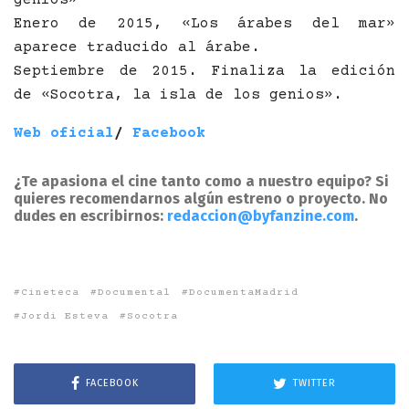
Enero de 2015, «Los árabes del mar»
aparece traducido al árabe.
Septiembre de 2015. Finaliza la edición
de «Socotra, la isla de los genios».
Web oficial
/
Facebook
¿Te apasiona el cine tanto como a nuestro equipo? Si
quieres recomendarnos algún estreno o proyecto. No
dudes en escribirnos:
redaccion@byfanzine.com
.
Cineteca
Documental
DocumentaMadrid
Jordi Esteva
Socotra
FACEBOOK
TWITTER