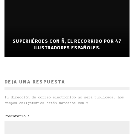
SUPERHÉROES CON Ñ, EL RECORRIDO POR 47
ILUSTRADORES ESPAÑOLES.
DEJA UNA RESPUESTA
Tu dirección de correo electrónico no será publicada.
Los
campos obligatorios están marcados con
*
Comentario
*