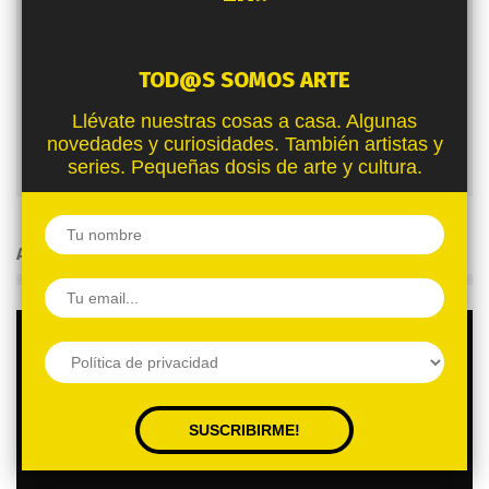
TOD@S SOMOS ARTE
Redaccion
Llévate nuestras cosas a casa. Algunas
novedades y curiosidades. También artistas y
series. Pequeñas dosis de arte y cultura.
ARTÍCULOS RELACIONADOS