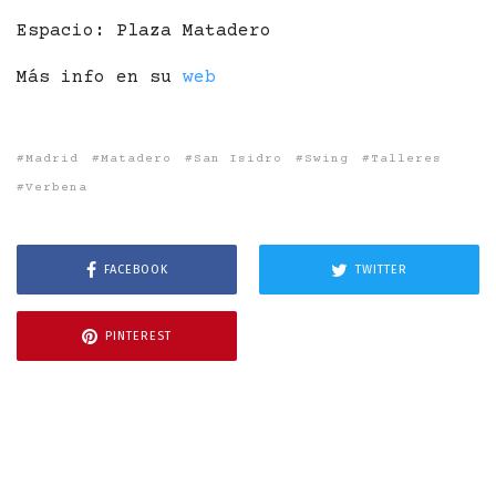
Espacio: Plaza Matadero
Más info en su
web
Madrid
Matadero
San Isidro
Swing
Talleres
Verbena
FACEBOOK
TWITTER
PINTEREST