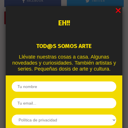
FACEBOOK
TWITTER
PINTEREST
EH!!
TOD@S SOMOS ARTE
Llévate nuestras cosas a casa. Algunas
novedades y curiosidades. También artistas y
series. Pequeñas dosis de arte y cultura.
Previous
CRISIS IN SIX SCENES
, Woody Allen se estrena en televisión
Next