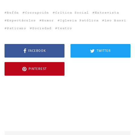
Bufón
Corrupción
Crítica Social
Entrevista
Espectáculos
Humor
Iglesia Patólica
Leo Bassi
Paticano
Sociedad
teatro
FACEBOOK
TWITTER
PINTEREST