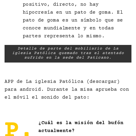
positivo, directo, no hay
hipocresía en un pato de goma. El
pato de goma es un símbolo que se
conoce mundialmente y en todas
partes representa lo mismo.
Detalle de parte del mobiliario de La
iglesia Patólica quemado tras el atentado
sufrido en la sede del Paticano.
APP de La iglesia Patólica (descargar)
para android. Durante la misa aprueba con
el móvil el sonido del pato:
http://ai-noquedandemonios-pato.andro.io/
P.
¿Cuál es la misión del bufón
actualmente?