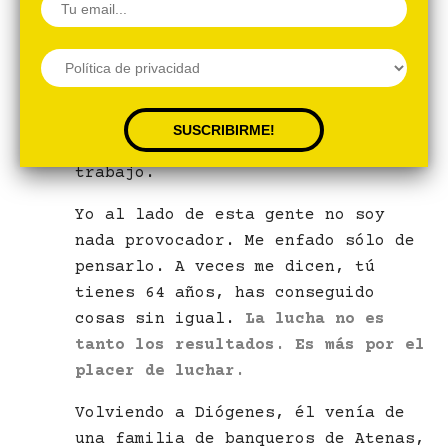
5400 millones de euros, que es un
tremendo agujero. Igual que cuando
se rescató a los bancos, 30 ó 40
mil millones regalados a personas
que cobran 1 ó 2 millones de euros
al año y que han hecho mal su
trabajo.
Yo al lado de esta gente no soy
nada provocador. Me enfado sólo de
pensarlo. A veces me dicen, tú
tienes 64 años, has conseguido
cosas sin igual.
La lucha no es
tanto los resultados. Es más por el
placer de luchar.
Volviendo a Diógenes, él venía de
una familia de banqueros de Atenas,