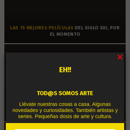
LAS 15 MEJORES PELÍCULAS
DEL SIGLO XXI, POR
EL MOMENTO
EH!!
TOD@S SOMOS ARTE
Llévate nuestras cosas a casa. Algunas
FEUD: BETTE AND JOAN.
LA REIVINDICACIÓN DE
novedades y curiosidades. También artistas y
CUATRO GRANDES ACTRICES
series. Pequeñas dosis de arte y cultura.