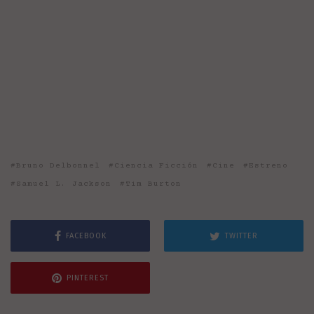
Bruno Delbonnel
Ciencia Ficción
Cine
Estreno
Samuel L. Jackson
Tim Burton
FACEBOOK
TWITTER
PINTEREST