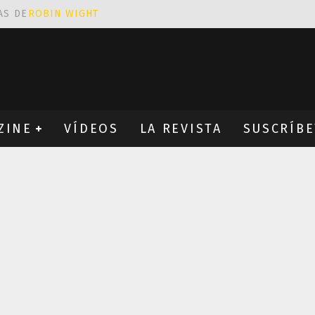
CIÓN PROVOCATIVA Y ERÓTICA
EÑA UN ALFABETO CON VINILOS
NES FANTÁSTICAS QUE TRIUNFAN EN INSTAGRAM
ZINE
VÍDEOS
LA REVISTA
SUSCRÍBE