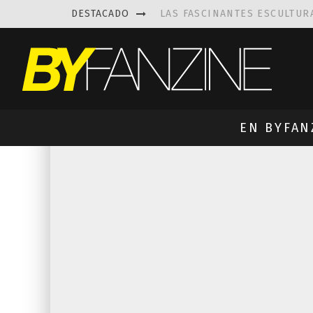
DESTACADO
KAETHE BUTCHER
EXPLORA
PRISCILLA FOIS MISSK
DIS
LUISA AZEVEDO
, CREACIO
EN BYFAN