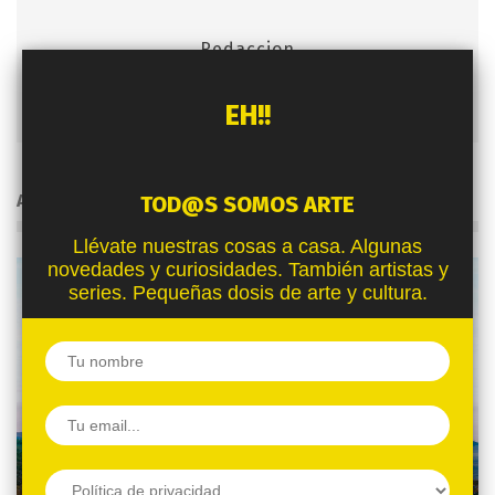
Redaccion
EH!!
ARTÍCULOS RELACIONADOS
TOD@S SOMOS ARTE
Llévate nuestras cosas a casa. Algunas
novedades y curiosidades. También artistas y
series. Pequeñas dosis de arte y cultura.
WALTÉRCIO CALDAS
, LAS OBRAS QUE VAN MÁS