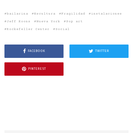
bailarina
Escultura
Fragilidad
instalaciones
Jeff Koons
Nueva York
Pop art
Rockefeller Center
Social
FACEBOOK
TWITTER
PINTEREST